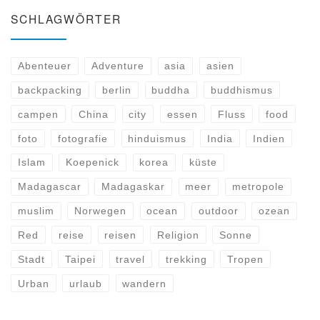
SCHLAGWÖRTER
Abenteuer
Adventure
asia
asien
backpacking
berlin
buddha
buddhismus
campen
China
city
essen
Fluss
food
foto
fotografie
hinduismus
India
Indien
Islam
Koepenick
korea
küste
Madagascar
Madagaskar
meer
metropole
muslim
Norwegen
ocean
outdoor
ozean
Red
reise
reisen
Religion
Sonne
Stadt
Taipei
travel
trekking
Tropen
Urban
urlaub
wandern