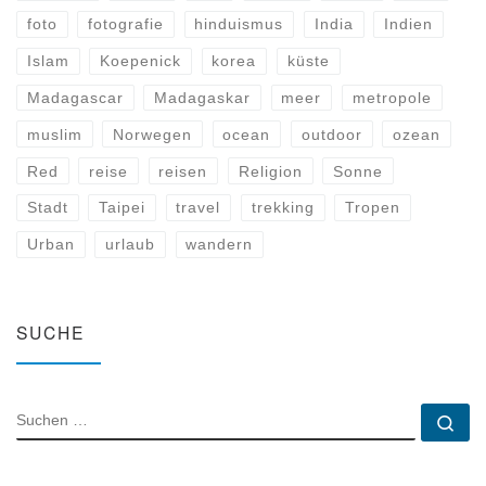
foto
fotografie
hinduismus
India
Indien
Islam
Koepenick
korea
küste
Madagascar
Madagaskar
meer
metropole
muslim
Norwegen
ocean
outdoor
ozean
Red
reise
reisen
Religion
Sonne
Stadt
Taipei
travel
trekking
Tropen
Urban
urlaub
wandern
SUCHE
SUCHE
Su