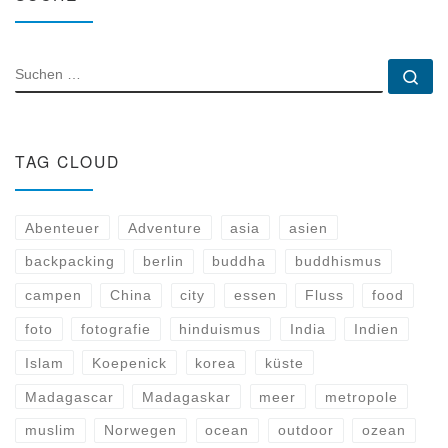
SUCHE
Su
TAG CLOUD
Abenteuer
Adventure
asia
asien
backpacking
berlin
buddha
buddhismus
campen
China
city
essen
Fluss
food
foto
fotografie
hinduismus
India
Indien
Islam
Koepenick
korea
küste
Madagascar
Madagaskar
meer
metropole
muslim
Norwegen
ocean
outdoor
ozean