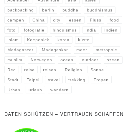
Abenteuer
Adventure
asia
asien
backpacking
berlin
buddha
buddhismus
campen
China
city
essen
Fluss
food
foto
fotografie
hinduismus
India
Indien
Islam
Koepenick
korea
küste
Madagascar
Madagaskar
meer
metropole
muslim
Norwegen
ocean
outdoor
ozean
Red
reise
reisen
Religion
Sonne
Stadt
Taipei
travel
trekking
Tropen
Urban
urlaub
wandern
DATEN SCHÜTZEN – VERTRAUEN SCHAFFEN