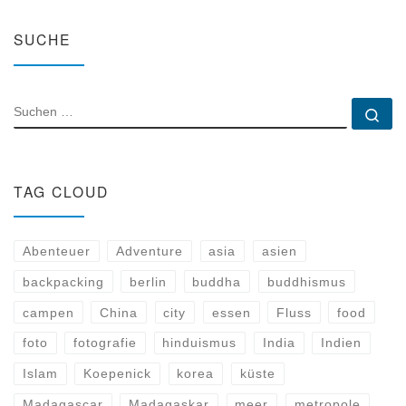
SUCHE
SUCHE
Su
TAG CLOUD
Abenteuer
Adventure
asia
asien
backpacking
berlin
buddha
buddhismus
campen
China
city
essen
Fluss
food
foto
fotografie
hinduismus
India
Indien
Islam
Koepenick
korea
küste
Madagascar
Madagaskar
meer
metropole