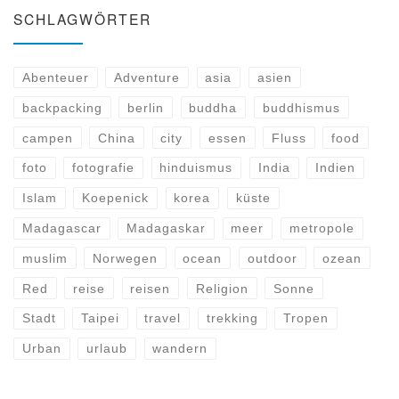
SCHLAGWÖRTER
Abenteuer
Adventure
asia
asien
backpacking
berlin
buddha
buddhismus
campen
China
city
essen
Fluss
food
foto
fotografie
hinduismus
India
Indien
Islam
Koepenick
korea
küste
Madagascar
Madagaskar
meer
metropole
muslim
Norwegen
ocean
outdoor
ozean
Red
reise
reisen
Religion
Sonne
Stadt
Taipei
travel
trekking
Tropen
Urban
urlaub
wandern