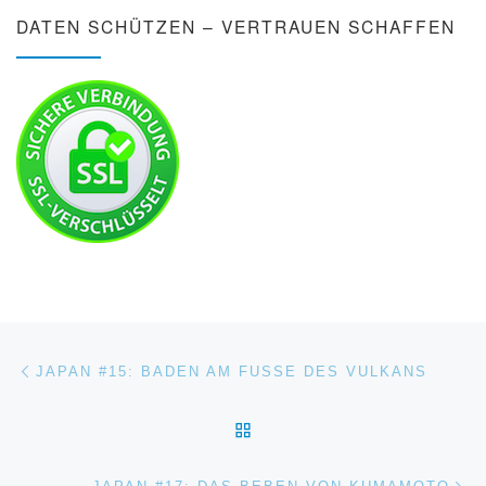
DATEN SCHÜTZEN – VERTRAUEN SCHAFFEN
Beitragsnavigation
Vorheriger Beitrag
JAPAN #15: BADEN AM FUSSE DES VULKANS
ZURÜCK ZUR BEITRAGSL
Nä