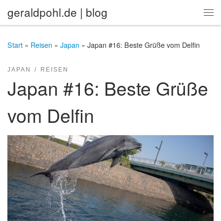
geraldpohl.de | blog
Zum Inhalt springen
Me
Start
»
Reisen
»
Japan
»
Japan #16: Beste Grüße vom Delfin
JAPAN
REISEN
Japan #16: Beste Grüße
vom Delfin