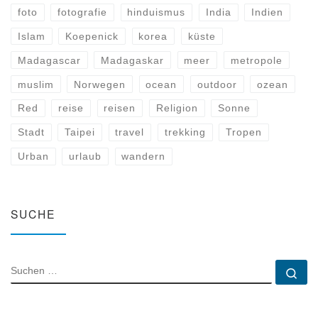
foto
fotografie
hinduismus
India
Indien
Islam
Koepenick
korea
küste
Madagascar
Madagaskar
meer
metropole
muslim
Norwegen
ocean
outdoor
ozean
Red
reise
reisen
Religion
Sonne
Stadt
Taipei
travel
trekking
Tropen
Urban
urlaub
wandern
SUCHE
SUCHE
Su