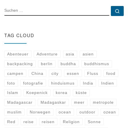
SUCHE
Su
TAG CLOUD
Abenteuer
Adventure
asia
asien
backpacking
berlin
buddha
buddhismus
campen
China
city
essen
Fluss
food
foto
fotografie
hinduismus
India
Indien
Islam
Koepenick
korea
küste
Madagascar
Madagaskar
meer
metropole
muslim
Norwegen
ocean
outdoor
ozean
Red
reise
reisen
Religion
Sonne