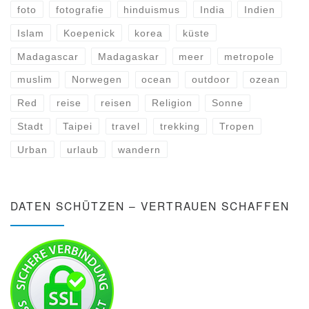
foto
fotografie
hinduismus
India
Indien
Islam
Koepenick
korea
küste
Madagascar
Madagaskar
meer
metropole
muslim
Norwegen
ocean
outdoor
ozean
Red
reise
reisen
Religion
Sonne
Stadt
Taipei
travel
trekking
Tropen
Urban
urlaub
wandern
DATEN SCHÜTZEN – VERTRAUEN SCHAFFEN