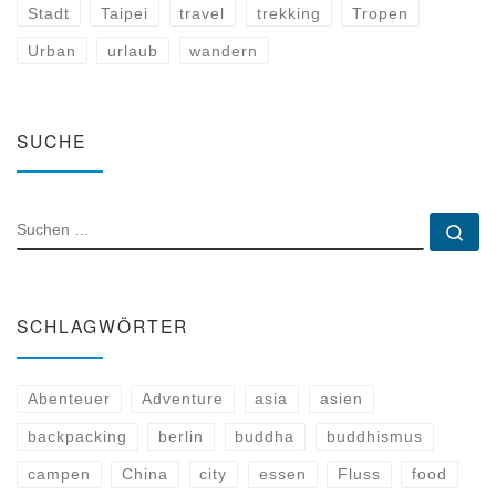
Stadt
Taipei
travel
trekking
Tropen
Urban
urlaub
wandern
SUCHE
SUCHE
Su
SCHLAGWÖRTER
Abenteuer
Adventure
asia
asien
backpacking
berlin
buddha
buddhismus
campen
China
city
essen
Fluss
food