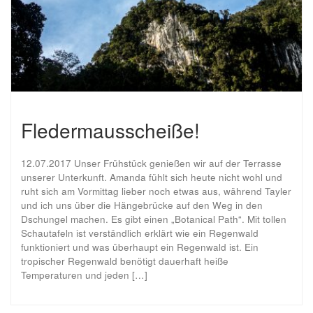
Fledermausscheiße!
12.07.2017 Unser Frühstück genießen wir auf der Terrasse
unserer Unterkunft. Amanda fühlt sich heute nicht wohl und
ruht sich am Vormittag lieber noch etwas aus, während Tayler
und ich uns über die Hängebrücke auf den Weg in den
Dschungel machen. Es gibt einen „Botanical Path“. Mit tollen
Schautafeln ist verständlich erklärt wie ein Regenwald
funktioniert und was überhaupt ein Regenwald ist. Ein
tropischer Regenwald benötigt dauerhaft heiße
Temperaturen und jeden […]