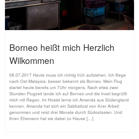
Borneo heißt mich Herzlich
Wilkommen
06.07.2017 Heute muss ich richtig früh aufstehen. Ich fliege
nach Ost-Malaysia, besser bekannt als Borneo. Mein Flug
startet heute bereits um 7Uhr morgens. Nach etwa zwei
Stunden Flugzeit lande ich auf Borneo und die Insel begrüßt
mich mit Regen. Im Hostel lerne ich Amanda aus Südengland
kennen. Amanda hat sich ein Sabbatical von ihrer Arbeit
genommen und reist drei Monate durch Südostasien. Und
ihren Ehemann hat sie dabei zu Hause […]