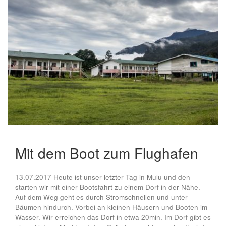
Mit dem Boot zum Flughafen
13.07.2017 Heute ist unser letzter Tag in Mulu und den
starten wir mit einer Bootsfahrt zu einem Dorf in der Nähe.
Auf dem Weg geht es durch Stromschnellen und unter
Bäumen hindurch. Vorbei an kleinen Häusern und Booten im
Wasser. Wir erreichen das Dorf in etwa 20min. Im Dorf gibt es