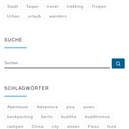
Stadt
Taipei
travel
trekking
Tropen
Urban
urlaub
wandern
SUCHE
SUCHE
Su
SCHLAGWÖRTER
Abenteuer
Adventure
asia
asien
backpacking
berlin
buddha
buddhismus
campen
China
city
essen
Fluss
food