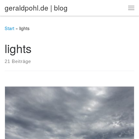
geraldpohl.de | blog
Zum Inhalt springen
Me
Start
»
lights
lights
21 Beiträge