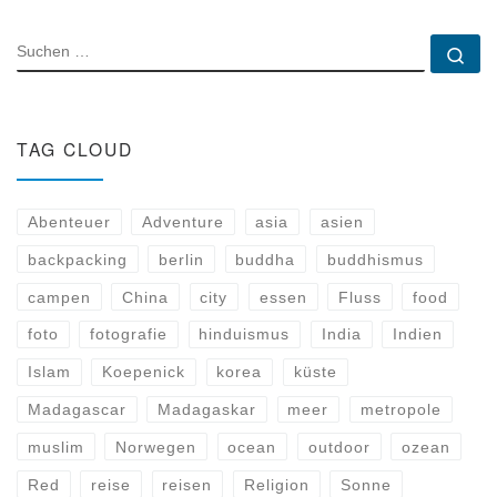
SUCHE
Su
TAG CLOUD
Abenteuer
Adventure
asia
asien
backpacking
berlin
buddha
buddhismus
campen
China
city
essen
Fluss
food
foto
fotografie
hinduismus
India
Indien
Islam
Koepenick
korea
küste
Madagascar
Madagaskar
meer
metropole
muslim
Norwegen
ocean
outdoor
ozean
Red
reise
reisen
Religion
Sonne