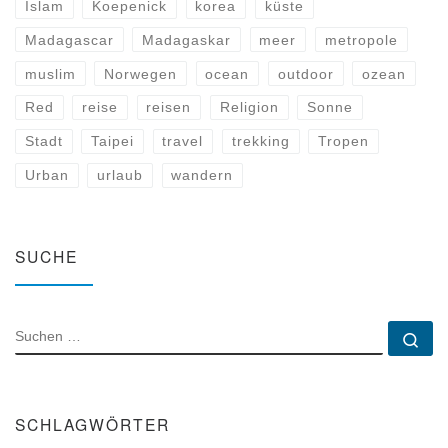
Islam
Koepenick
korea
küste
Madagascar
Madagaskar
meer
metropole
muslim
Norwegen
ocean
outdoor
ozean
Red
reise
reisen
Religion
Sonne
Stadt
Taipei
travel
trekking
Tropen
Urban
urlaub
wandern
SUCHE
SUCHE
Su
SCHLAGWÖRTER