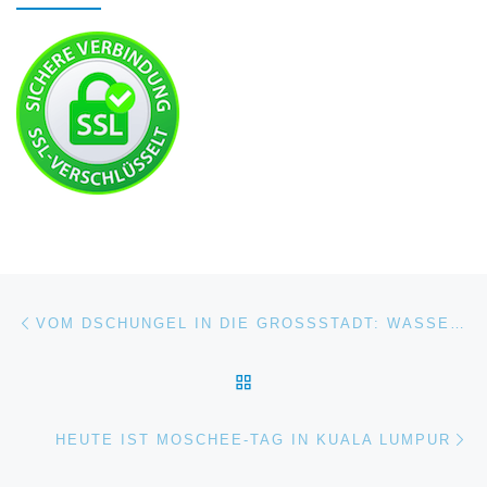
Beitragsnavigation
Vorheriger Beitrag
VOM DSCHUNGEL IN DIE GROSSSTADT: WASSER, LICHT UND MUSIK AN DEN PETRONAS-TOWERN
ZURÜCK ZUR BEITRAGSL
Nä
HEUTE IST MOSCHEE-TAG IN KUALA LUMPUR