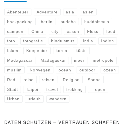
Abenteuer
Adventure
asia
asien
backpacking
berlin
buddha
buddhismus
campen
China
city
essen
Fluss
food
foto
fotografie
hinduismus
India
Indien
Islam
Koepenick
korea
küste
Madagascar
Madagaskar
meer
metropole
muslim
Norwegen
ocean
outdoor
ozean
Red
reise
reisen
Religion
Sonne
Stadt
Taipei
travel
trekking
Tropen
Urban
urlaub
wandern
DATEN SCHÜTZEN – VERTRAUEN SCHAFFEN