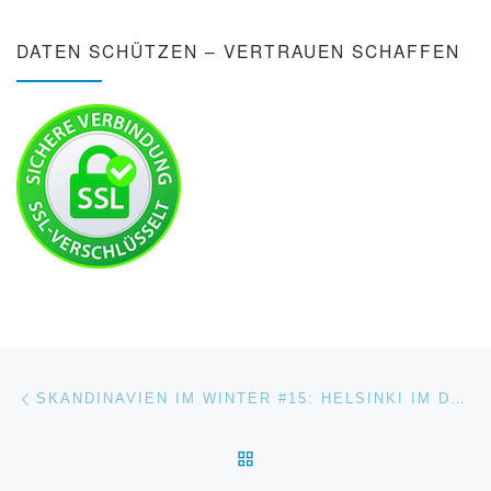
DATEN SCHÜTZEN – VERTRAUEN SCHAFFEN
Beitragsnavigation
Vorheriger Beitrag
SKANDINAVIEN IM WINTER #15: HELSINKI IM DAMPFGARER
ZURÜCK ZUR BEITRAGSL