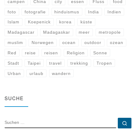
campen
China
city
essen
Fluss
food
foto
fotografie
hinduismus
India
Indien
Islam
Koepenick
korea
küste
Madagascar
Madagaskar
meer
metropole
muslim
Norwegen
ocean
outdoor
ozean
Red
reise
reisen
Religion
Sonne
Stadt
Taipei
travel
trekking
Tropen
Urban
urlaub
wandern
SUCHE
SUCHE
Su