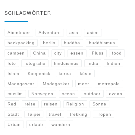
SCHLAGWÖRTER
Abenteuer
Adventure
asia
asien
backpacking
berlin
buddha
buddhismus
campen
China
city
essen
Fluss
food
foto
fotografie
hinduismus
India
Indien
Islam
Koepenick
korea
küste
Madagascar
Madagaskar
meer
metropole
muslim
Norwegen
ocean
outdoor
ozean
Red
reise
reisen
Religion
Sonne
Stadt
Taipei
travel
trekking
Tropen
Urban
urlaub
wandern