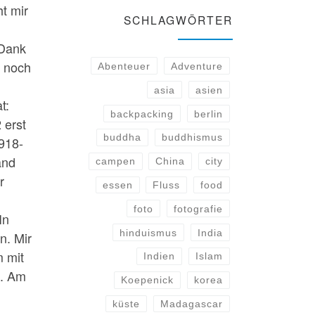
t mir
SCHLAGWÖRTER
 Dank
n noch
Abenteuer
Adventure
asia
asien
t:
backpacking
berlin
 erst
buddha
buddhismus
918-
and
campen
China
city
r
essen
Fluss
food
foto
fotografie
In
hinduismus
India
n. Mir
 mit
Indien
Islam
e. Am
Koepenick
korea
küste
Madagascar