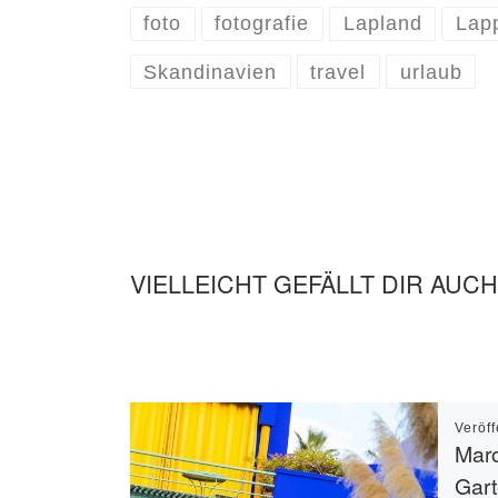
foto
fotografie
Lapland
Lap
Skandinavien
travel
urlaub
VIELLEICHT GEFÄLLT DIR AUCH
Veröff
Maro
Gar