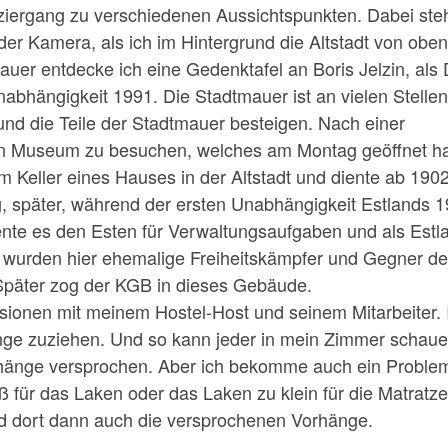
iergang zu verschiedenen Aussichtspunkten. Dabei steh
der Kamera, als ich im Hintergrund die Altstadt von oben
uer entdecke ich eine Gedenktafel an Boris Jelzin, als
 Unabhängigkeit 1991. Die Stadtmauer ist an vielen Stelle
nd die Teile der Stadtmauer besteigen. Nach einer
in Museum zu besuchen, welches am Montag geöffnet ha
 Keller eines Hauses in der Altstadt und diente ab 1902
g, später, während der ersten Unabhängigkeit Estlands 1
ente es den Esten für Verwaltungsaufgaben und als Estl
 wurden hier ehemalige Freiheitskämpfer und Gegner de
 Später zog der KGB in dieses Gebäude.
ionen mit meinem Hostel-Host und seinem Mitarbeiter. 
ge zuziehen. Und so kann jeder in mein Zimmer schaue
hänge versprochen. Aber ich bekomme auch ein Problem
ß für das Laken oder das Laken zu klein für die Matratz
 dort dann auch die versprochenen Vorhänge.