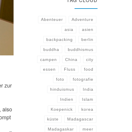
TAG CLOUD
Abenteuer
Adventure
asia
asien
backpacking
berlin
buddha
buddhismus
campen
China
city
essen
Fluss
food
foto
fotografie
r zur
hinduismus
India
Indien
Islam
 also
Koepenick
korea
rompt
küste
Madagascar
Madagaskar
meer