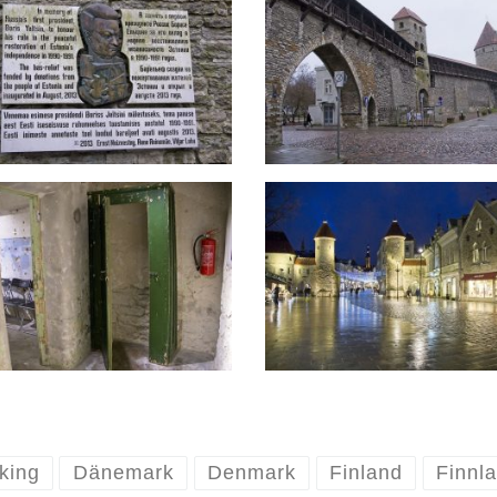
king
Dänemark
Denmark
Finland
Finnl