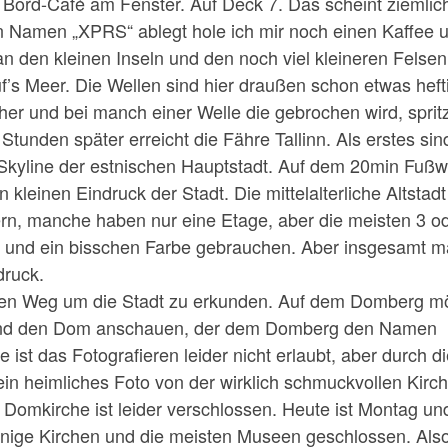
m Bord-Café am Fenster. Auf Deck 7. Das scheint ziemlic
en Namen „XPRS“ ablegt hole ich mir noch einen Kaffee 
an den kleinen Inseln und den noch viel kleineren Felsen
’s Meer. Die Wellen sind hier draußen schon etwas hefti
her und bei manch einer Welle die gebrochen wird, spritz
Stunden später erreicht die Fähre Tallinn. Als erstes sin
Skyline der estnischen Hauptstadt. Auf dem 20min Fuß
leinen Eindruck der Stadt. Die mittelalterliche Altstadt
ern, manche haben nur eine Etage, aber die meisten 3 o
z und ein bisschen Farbe gebrauchen. Aber insgesamt m
druck.
en Weg um die Stadt zu erkunden. Auf dem Domberg m
e und den Dom anschauen, der dem Domberg den Namen
 ist das Fotografieren leider nicht erlaubt, aber durch d
n heimliches Foto von der wirklich schmuckvollen Kirch
e Domkirche ist leider verschlossen. Heute ist Montag un
inige Kirchen und die meisten Museen geschlossen. Als