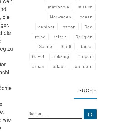
h weit
metropole
muslim
und
, die
Norwegen
ocean
ger.
outdoor
ozean
Red
t die
reise
reisen
Religion
d
Sonne
Stadt
Taipei
weg zu
travel
trekking
Tropen
der
Urban
urlaub
wandern
acht
öchte
SUCHE
ie
e:
SUCHE
Suchen …
d wie
o