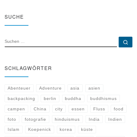
SUCHE
SUCHE
Su
SCHLAGWÖRTER
Abenteuer
Adventure
asia
asien
backpacking
berlin
buddha
buddhismus
campen
China
city
essen
Fluss
food
foto
fotografie
hinduismus
India
Indien
Islam
Koepenick
korea
küste