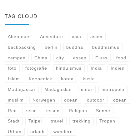
TAG CLOUD
Abenteuer
Adventure
asia
asien
backpacking
berlin
buddha
buddhismus
campen
China
city
essen
Fluss
food
foto
fotografie
hinduismus
India
Indien
Islam
Koepenick
korea
küste
Madagascar
Madagaskar
meer
metropole
muslim
Norwegen
ocean
outdoor
ozean
Red
reise
reisen
Religion
Sonne
Stadt
Taipei
travel
trekking
Tropen
Urban
urlaub
wandern