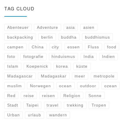
TAG CLOUD
Abenteuer
Adventure
asia
asien
backpacking
berlin
buddha
buddhismus
campen
China
city
essen
Fluss
food
foto
fotografie
hinduismus
India
Indien
Islam
Koepenick
korea
küste
Madagascar
Madagaskar
meer
metropole
muslim
Norwegen
ocean
outdoor
ozean
Red
reise
reisen
Religion
Sonne
Stadt
Taipei
travel
trekking
Tropen
Urban
urlaub
wandern