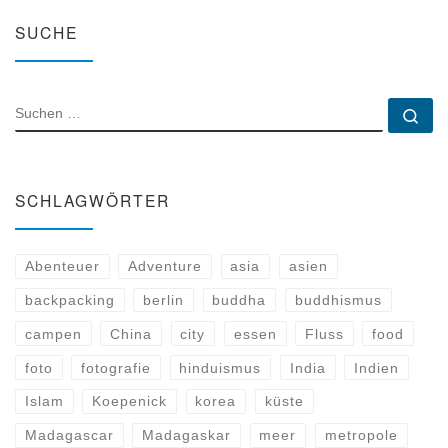
SUCHE
SUCHE
Su
SCHLAGWÖRTER
Abenteuer
Adventure
asia
asien
backpacking
berlin
buddha
buddhismus
campen
China
city
essen
Fluss
food
foto
fotografie
hinduismus
India
Indien
Islam
Koepenick
korea
küste
Madagascar
Madagaskar
meer
metropole