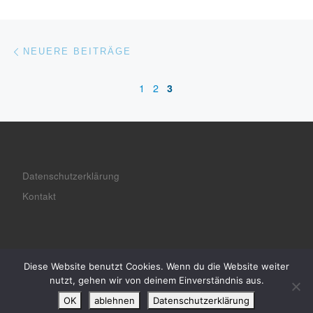
Beitragsnavigation
Neuere Beiträge
NEUERE BEITRÄGE
1
2
3
Datenschutzerklärung
Kontakt
Diese Website benutzt Cookies. Wenn du die Website weiter
© 2026
geraldpohl.de | blog
– Alle Rechte vorbehalten
nutzt, gehen wir von deinem Einverständnis aus.
Präsentiert von
WP
– Entworfen mit dem
Customizr-Theme
OK
ablehnen
Datenschutzerklärung