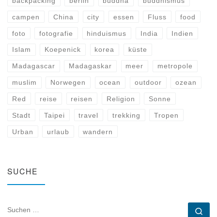
backpacking
berlin
buddha
buddhismus
campen
China
city
essen
Fluss
food
foto
fotografie
hinduismus
India
Indien
Islam
Koepenick
korea
küste
Madagascar
Madagaskar
meer
metropole
muslim
Norwegen
ocean
outdoor
ozean
Red
reise
reisen
Religion
Sonne
Stadt
Taipei
travel
trekking
Tropen
Urban
urlaub
wandern
SUCHE
SUCHE
Su