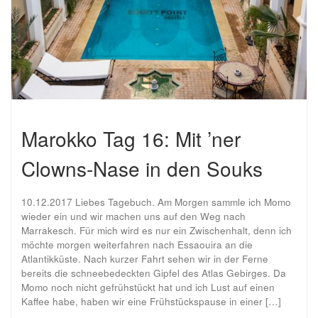
Marokko Tag 16: Mit ’ner
Clowns-Nase in den Souks
10.12.2017 Liebes Tagebuch. Am Morgen sammle ich Momo
wieder ein und wir machen uns auf den Weg nach
Marrakesch. Für mich wird es nur ein Zwischenhalt, denn ich
möchte morgen weiterfahren nach Essaouira an die
Atlantikküste. Nach kurzer Fahrt sehen wir in der Ferne
bereits die schneebedeckten Gipfel des Atlas Gebirges. Da
Momo noch nicht gefrühstückt hat und ich Lust auf einen
Kaffee habe, haben wir eine Frühstückspause in einer […]