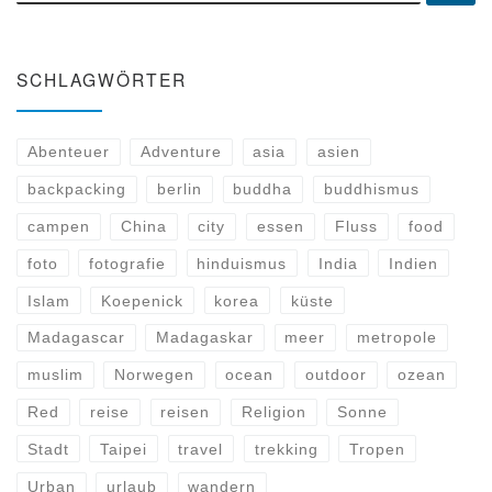
SCHLAGWÖRTER
Abenteuer
Adventure
asia
asien
backpacking
berlin
buddha
buddhismus
campen
China
city
essen
Fluss
food
foto
fotografie
hinduismus
India
Indien
Islam
Koepenick
korea
küste
Madagascar
Madagaskar
meer
metropole
muslim
Norwegen
ocean
outdoor
ozean
Red
reise
reisen
Religion
Sonne
Stadt
Taipei
travel
trekking
Tropen
Urban
urlaub
wandern