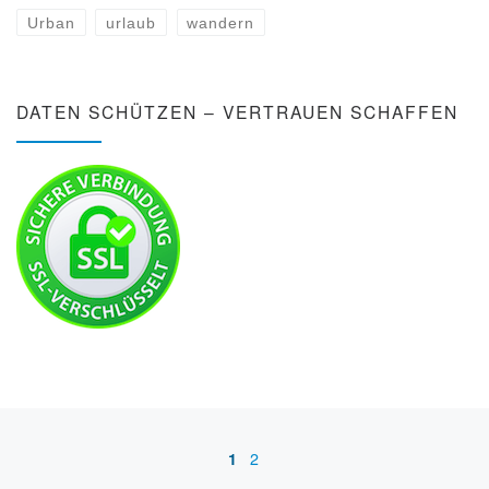
Urban
urlaub
wandern
DATEN SCHÜTZEN – VERTRAUEN SCHAFFEN
Beitragsnavigation
1
2