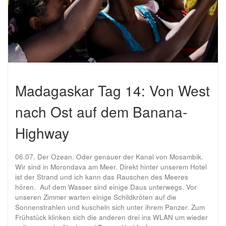
Madagaskar Tag 14: Von West
nach Ost auf dem Banana-
Highway
06.07. Der Ozean. Oder genauer der Kanal von Mosambik.
Wir sind in Morondava am Meer. Direkt hinter unserem Hotel
ist der Strand und ich kann das Rauschen des Meeres
hören. Auf dem Wasser sind einige Daus unterwegs. Vor
unseren Zimmer warten einige Schildkröten auf die
Sonnenstrahlen und kuscheln sich unter ihrem Panzer. Zum
Frühstück klinken sich die anderen drei ins WLAN um wieder