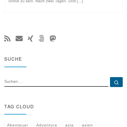
online zu sein. Nach zwei Tagen. Und […]
SUCHE
SUCHE
Su
TAG CLOUD
Abenteuer
Adventure
asia
asien