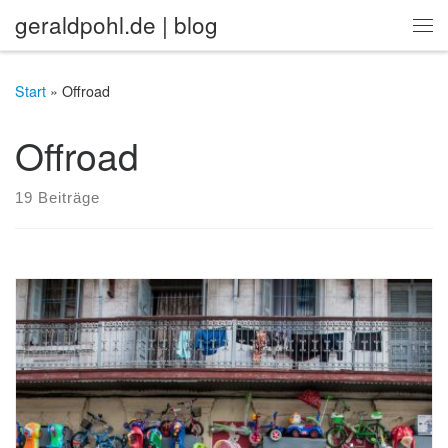
geraldpohl.de | blog
Zum Inhalt springen
Me
Start
»
Offroad
Offroad
19 Beiträge