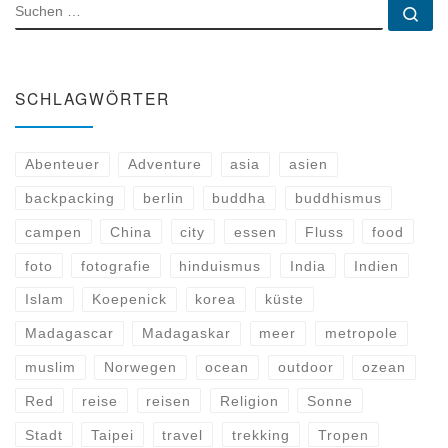
SUCHE
Su
SCHLAGWÖRTER
Abenteuer
Adventure
asia
asien
backpacking
berlin
buddha
buddhismus
campen
China
city
essen
Fluss
food
foto
fotografie
hinduismus
India
Indien
Islam
Koepenick
korea
küste
Madagascar
Madagaskar
meer
metropole
muslim
Norwegen
ocean
outdoor
ozean
Red
reise
reisen
Religion
Sonne
Stadt
Taipei
travel
trekking
Tropen