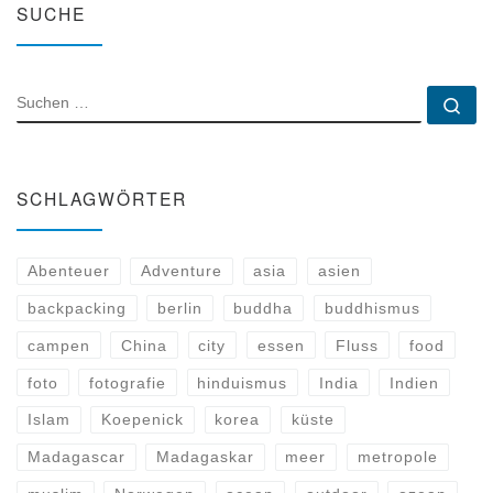
SUCHE
SUCHE
Su
SCHLAGWÖRTER
Abenteuer
Adventure
asia
asien
backpacking
berlin
buddha
buddhismus
campen
China
city
essen
Fluss
food
foto
fotografie
hinduismus
India
Indien
Islam
Koepenick
korea
küste
Madagascar
Madagaskar
meer
metropole