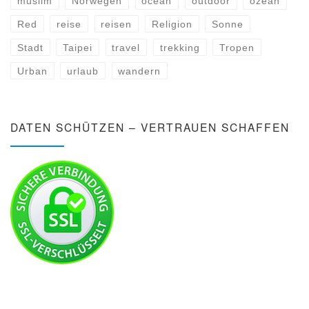
muslim
Norwegen
ocean
outdoor
ozean
Red
reise
reisen
Religion
Sonne
Stadt
Taipei
travel
trekking
Tropen
Urban
urlaub
wandern
DATEN SCHÜTZEN – VERTRAUEN SCHAFFEN