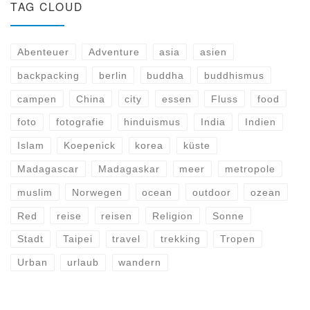
TAG CLOUD
Abenteuer
Adventure
asia
asien
backpacking
berlin
buddha
buddhismus
campen
China
city
essen
Fluss
food
foto
fotografie
hinduismus
India
Indien
Islam
Koepenick
korea
küste
Madagascar
Madagaskar
meer
metropole
muslim
Norwegen
ocean
outdoor
ozean
Red
reise
reisen
Religion
Sonne
Stadt
Taipei
travel
trekking
Tropen
Urban
urlaub
wandern