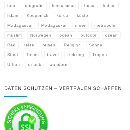
foto
fotografie
hinduismus
India
Indien
Islam
Koepenick
korea
küste
Madagascar
Madagaskar
meer
metropole
muslim
Norwegen
ocean
outdoor
ozean
Red
reise
reisen
Religion
Sonne
Stadt
Taipei
travel
trekking
Tropen
Urban
urlaub
wandern
DATEN SCHÜTZEN – VERTRAUEN SCHAFFEN