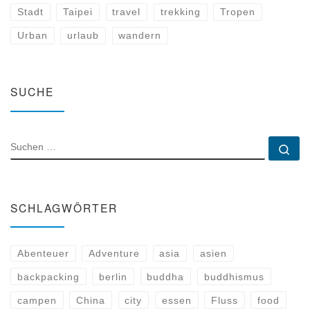
Stadt
Taipei
travel
trekking
Tropen
Urban
urlaub
wandern
SUCHE
SUCHE
Su
SCHLAGWÖRTER
Abenteuer
Adventure
asia
asien
backpacking
berlin
buddha
buddhismus
campen
China
city
essen
Fluss
food