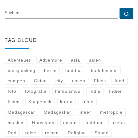
SUCHE
Su
TAG CLOUD
Abenteuer
Adventure
asia
asien
backpacking
berlin
buddha
buddhismus
campen
China
city
essen
Fluss
food
foto
fotografie
hinduismus
India
Indien
Islam
Koepenick
korea
küste
Madagascar
Madagaskar
meer
metropole
muslim
Norwegen
ocean
outdoor
ozean
Red
reise
reisen
Religion
Sonne