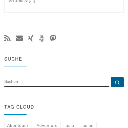
ein Shuttle […]
SUCHE
SUCHE
Su
TAG CLOUD
Abenteuer
Adventure
asia
asien