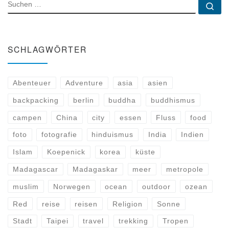
SUCHE
Su
SCHLAGWÖRTER
Abenteuer
Adventure
asia
asien
backpacking
berlin
buddha
buddhismus
campen
China
city
essen
Fluss
food
foto
fotografie
hinduismus
India
Indien
Islam
Koepenick
korea
küste
Madagascar
Madagaskar
meer
metropole
muslim
Norwegen
ocean
outdoor
ozean
Red
reise
reisen
Religion
Sonne
Stadt
Taipei
travel
trekking
Tropen