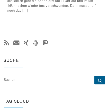
schließlich geht die Sonne erst um 11Uhr auf und ist um
16Uhr schon wieder fast verschwunden. Dann muss „nur“
noch das […]
SUCHE
SUCHE
Su
TAG CLOUD