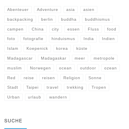
Abenteuer
Adventure
asia
asien
backpacking
berlin
buddha
buddhismus
campen
China
city
essen
Fluss
food
foto
fotografie
hinduismus
India
Indien
Islam
Koepenick
korea
küste
Madagascar
Madagaskar
meer
metropole
muslim
Norwegen
ocean
outdoor
ozean
Red
reise
reisen
Religion
Sonne
Stadt
Taipei
travel
trekking
Tropen
Urban
urlaub
wandern
SUCHE