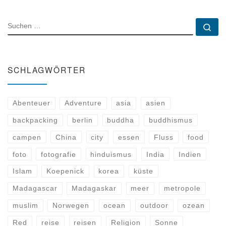
SUCHE
Su
SCHLAGWÖRTER
Abenteuer
Adventure
asia
asien
backpacking
berlin
buddha
buddhismus
campen
China
city
essen
Fluss
food
foto
fotografie
hinduismus
India
Indien
Islam
Koepenick
korea
küste
Madagascar
Madagaskar
meer
metropole
muslim
Norwegen
ocean
outdoor
ozean
Red
reise
reisen
Religion
Sonne