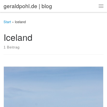
geraldpohl.de | blog
Zum Inhalt springen
Me
Start
»
Iceland
Iceland
1 Beitrag