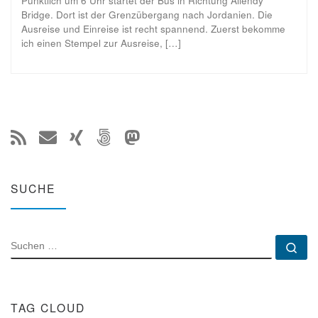
Pünktlich um 6 Uhr startet der Bus in Richtung Allendy
Bridge. Dort ist der Grenzübergang nach Jordanien. Die
Ausreise und Einreise ist recht spannend. Zuerst bekomme
ich einen Stempel zur Ausreise, […]
SUCHE
SUCHE
Su
TAG CLOUD