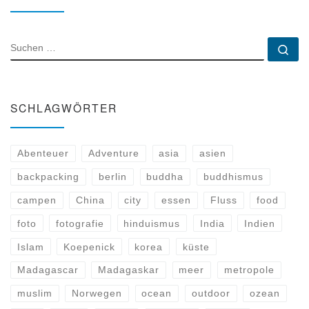
SUCHE
Su
SCHLAGWÖRTER
Abenteuer
Adventure
asia
asien
backpacking
berlin
buddha
buddhismus
campen
China
city
essen
Fluss
food
foto
fotografie
hinduismus
India
Indien
Islam
Koepenick
korea
küste
Madagascar
Madagaskar
meer
metropole
muslim
Norwegen
ocean
outdoor
ozean