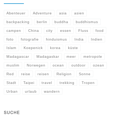
Abenteuer
Adventure
asia
asien
backpacking
berlin
buddha
buddhismus
campen
China
city
essen
Fluss
food
foto
fotografie
hinduismus
India
Indien
Islam
Koepenick
korea
küste
Madagascar
Madagaskar
meer
metropole
muslim
Norwegen
ocean
outdoor
ozean
Red
reise
reisen
Religion
Sonne
Stadt
Taipei
travel
trekking
Tropen
Urban
urlaub
wandern
SUCHE