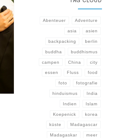
TAG CLOUD
Abenteuer
Adventure
asia
asien
backpacking
berlin
buddha
buddhismus
campen
China
city
essen
Fluss
food
foto
fotografie
hinduismus
India
Indien
Islam
Koepenick
korea
küste
Madagascar
Madagaskar
meer