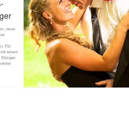
-
nger
en, neue
eue
n. Für
 mit einem
 Ebinger.
rleiter