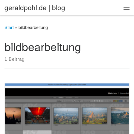
geraldpohl.de | blog
Zum Inhalt springen
Me
Start
»
bildbearbeitung
bildbearbeitung
1 Beitrag