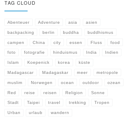
TAG CLOUD
Abenteuer
Adventure
asia
asien
backpacking
berlin
buddha
buddhismus
campen
China
city
essen
Fluss
food
foto
fotografie
hinduismus
India
Indien
Islam
Koepenick
korea
küste
Madagascar
Madagaskar
meer
metropole
muslim
Norwegen
ocean
outdoor
ozean
Red
reise
reisen
Religion
Sonne
Stadt
Taipei
travel
trekking
Tropen
Urban
urlaub
wandern