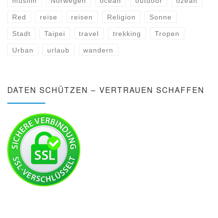
muslim
Norwegen
ocean
outdoor
ozean
Red
reise
reisen
Religion
Sonne
Stadt
Taipei
travel
trekking
Tropen
Urban
urlaub
wandern
DATEN SCHÜTZEN – VERTRAUEN SCHAFFEN