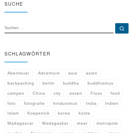
SUCHE
SUCHE
Su
SCHLAGWÖRTER
Abenteuer
Adventure
asia
asien
backpacking
berlin
buddha
buddhismus
campen
China
city
essen
Fluss
food
foto
fotografie
hinduismus
India
Indien
Islam
Koepenick
korea
küste
Madagascar
Madagaskar
meer
metropole