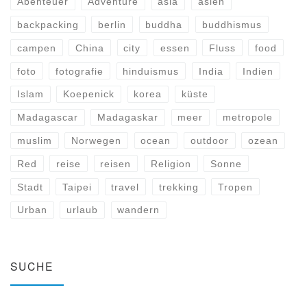
Abenteuer
Adventure
asia
asien
backpacking
berlin
buddha
buddhismus
campen
China
city
essen
Fluss
food
foto
fotografie
hinduismus
India
Indien
Islam
Koepenick
korea
küste
Madagascar
Madagaskar
meer
metropole
muslim
Norwegen
ocean
outdoor
ozean
Red
reise
reisen
Religion
Sonne
Stadt
Taipei
travel
trekking
Tropen
Urban
urlaub
wandern
SUCHE