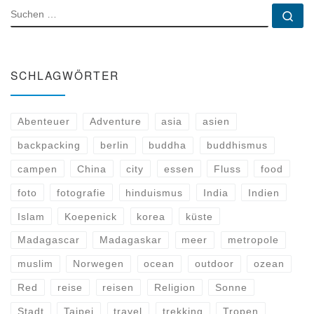
SUCHE
Su
SCHLAGWÖRTER
Abenteuer
Adventure
asia
asien
backpacking
berlin
buddha
buddhismus
campen
China
city
essen
Fluss
food
foto
fotografie
hinduismus
India
Indien
Islam
Koepenick
korea
küste
Madagascar
Madagaskar
meer
metropole
muslim
Norwegen
ocean
outdoor
ozean
Red
reise
reisen
Religion
Sonne
Stadt
Taipei
travel
trekking
Tropen