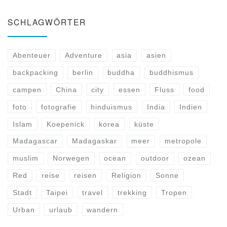
SCHLAGWÖRTER
Abenteuer
Adventure
asia
asien
backpacking
berlin
buddha
buddhismus
campen
China
city
essen
Fluss
food
foto
fotografie
hinduismus
India
Indien
Islam
Koepenick
korea
küste
Madagascar
Madagaskar
meer
metropole
muslim
Norwegen
ocean
outdoor
ozean
Red
reise
reisen
Religion
Sonne
Stadt
Taipei
travel
trekking
Tropen
Urban
urlaub
wandern