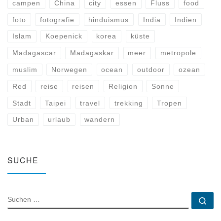
campen
China
city
essen
Fluss
food
foto
fotografie
hinduismus
India
Indien
Islam
Koepenick
korea
küste
Madagascar
Madagaskar
meer
metropole
muslim
Norwegen
ocean
outdoor
ozean
Red
reise
reisen
Religion
Sonne
Stadt
Taipei
travel
trekking
Tropen
Urban
urlaub
wandern
SUCHE
SUCHE
Su