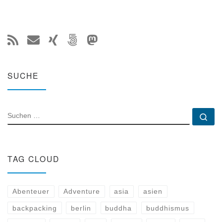
SUCHE
SUCHE
Su
TAG CLOUD
Abenteuer
Adventure
asia
asien
backpacking
berlin
buddha
buddhismus