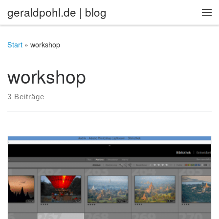
geraldpohl.de | blog
Zum Inhalt springen
Me
Start
»
workshop
workshop
3 Beiträge