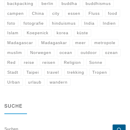
backpacking
berlin
buddha
buddhismus
campen
China
city
essen
Fluss
food
foto
fotografie
hinduismus
India
Indien
Islam
Koepenick
korea
küste
Madagascar
Madagaskar
meer
metropole
muslim
Norwegen
ocean
outdoor
ozean
Red
reise
reisen
Religion
Sonne
Stadt
Taipei
travel
trekking
Tropen
Urban
urlaub
wandern
SUCHE
SUCHE
Su