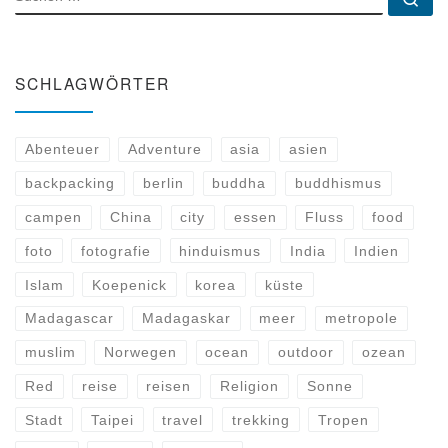
SCHLAGWÖRTER
Abenteuer
Adventure
asia
asien
backpacking
berlin
buddha
buddhismus
campen
China
city
essen
Fluss
food
foto
fotografie
hinduismus
India
Indien
Islam
Koepenick
korea
küste
Madagascar
Madagaskar
meer
metropole
muslim
Norwegen
ocean
outdoor
ozean
Red
reise
reisen
Religion
Sonne
Stadt
Taipei
travel
trekking
Tropen