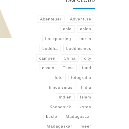
TAG CLOUD
Abenteuer
Adventure
asia
asien
backpacking
berlin
buddha
buddhismus
campen
China
city
essen
Fluss
food
foto
fotografie
hinduismus
India
Indien
Islam
Koepenick
korea
küste
Madagascar
Madagaskar
meer