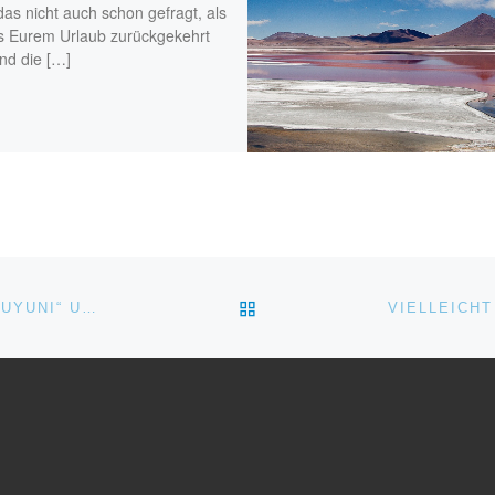
as nicht auch schon gefragt, als
us Eurem Urlaub zurückgekehrt
nd die […]
ZURÜCK ZUR BEITRAGSL
TOUR PERU-BOLIVIEN-CHILE: SALZSEE „SALAR DE UYUNI“ UND DIE ATACAMA WÜSTE MIT DEN FARBIGEN LAGUNEN